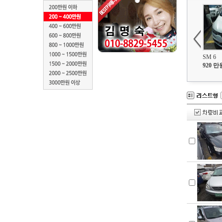
닛산
다이하쯔
닷지
도요타
람보르기니
SM 6
랜드로버
920 만
렉서스
로버
로터스
롤스로이스
마세라티
링컨
머큐리
마쯔다
미니
미쯔비시
미쯔오까
벤츠
벤틀리
볼보
뷰익