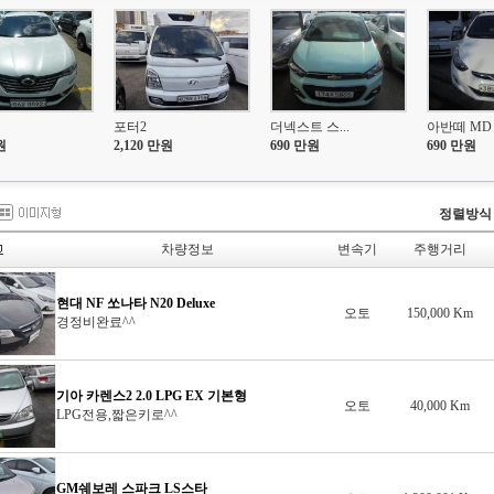
포터2
더넥스트 스...
아반떼 MD
원
2,120 만원
690 만원
690 만원
정렬방식
차량정보
변속기
주행거리
현대 NF 쏘나타 N20 Deluxe
오토
150,000 Km
경정비완료^^
기아 카렌스2 2.0 LPG EX 기본형
오토
40,000 Km
LPG전용,짧은키로^^
GM쉐보레 스파크 LS스타