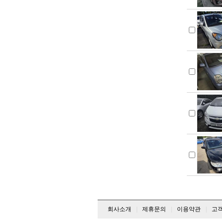
폰티악
푸조
피아트
험머
혼다
기타수입차
지프
회사소개
|
제휴문의
|
이용약관
|
고