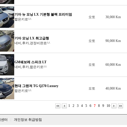
기아 뉴 모닝 LX 기본형 블랙 프리미엄
오토
30,000 Km
짧은키로^^
기아 모닝 LX 최고급형
오토
90,000 Km
네비,후카,경정비완료^^
GM쉐보레 스파크 LT
오토
60,000 Km
네비,후카,짧은키로^^
현대 그랜져 TG Q270 Luxury
오토
40,000 Km
짧은키로^^
1
.
2
.
3
.
4
.
5
.
6
.
7
.
8
.
9
.
10
객센터
|
개인정보 취급방침