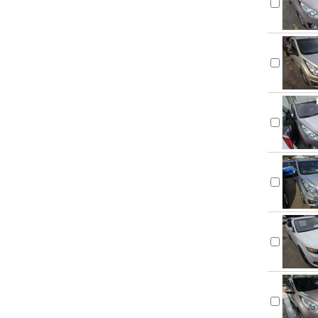
사브
스바루
스즈키
스타크래프
시보레
시트로엥
아우디
알파 로메오
애스턴마틴
어큐라
오펠
올즈모빌
이스즈
인피니티
재규어
캐딜락
크라이슬러
페라리
포드
포르쉐
폭스바겐