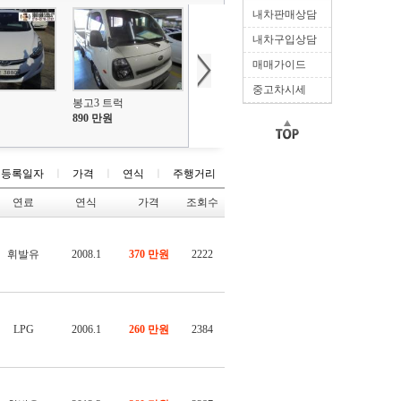
내차판매상담
내차구입상담
매매가이드
중고차시세
봉고3 트럭
890 만원
등록일자
ㅣ
가격
ㅣ
연식
ㅣ
주행거리
연료
연식
가격
조회수
휘발유
2008.1
370 만원
2222
LPG
2006.1
260 만원
2384