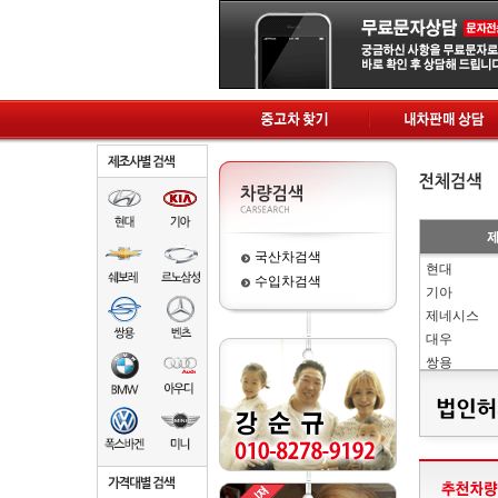
국산차검색
현대
수입차검색
기아
제네시스
대우
쌍용
삼성
어울림모터
GM쉐보레
BMW
GM
GMC