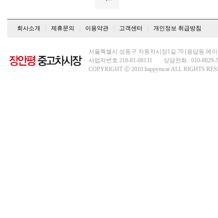
회사소개
|
제휴문의
|
이용약관
|
고객센터
|
개인정보 취급방침
서울특별시 성동구 자동차시장1길 70 (용답동,에이
사업자번호 218-81-08131
상담전화 : 010-8829-5
COPYRIGHT ⓒ 2010 happymcar ALL RIGHTS RE