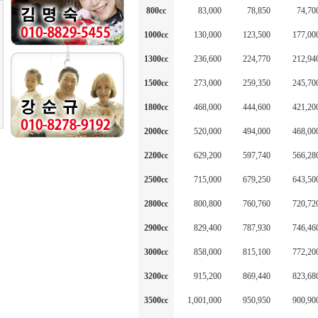
800cc
83,000
78,850
74,70
1000cc
130,000
123,500
177,00
1300cc
236,600
224,770
212,94
1500cc
273,000
259,350
245,70
1800cc
468,000
444,600
421,20
2000cc
520,000
494,000
468,00
2200cc
629,200
597,740
566,28
2500cc
715,000
679,250
643,50
2800cc
800,800
760,760
720,72
2900cc
829,400
787,930
746,46
3000cc
858,000
815,100
772,20
3200cc
915,200
869,440
823,68
3500cc
1,001,000
950,950
900,90