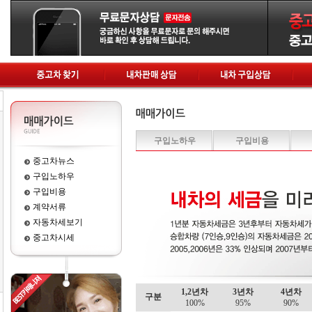
구입노하우
구입비용
중고차뉴스
구입노하우
구입비용
계약서류
자동차세보기
중고차시세
1,2년차
3년차
4년차
구분
100%
95%
90%