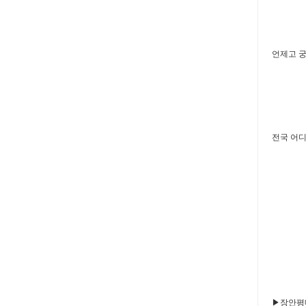
언제고 궁
전국 어디
▶장안평매