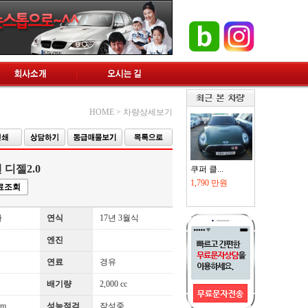
입
|
고객센터
|
관리자
|
즐겨찾기에 추가
HOME > 차량상세보기
 디젤2.0
쿠퍼 클...
1,790 만원
료조회
카
연식
17년 3월식
엔진
연료
경유
배기량
2,000 cc
Km
성능점검
작성중