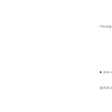
**미끼매
▶ 아직 
(정직과 