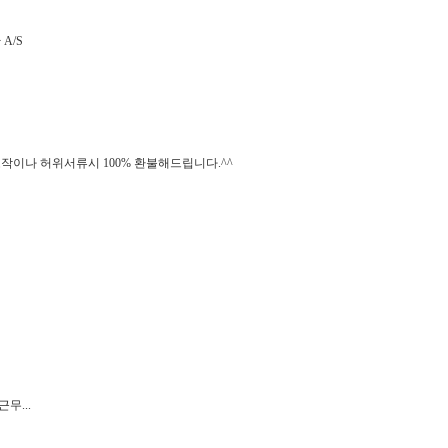
A/S
조작이나 허위서류시 100% 환불해드립니다.^^
근무...