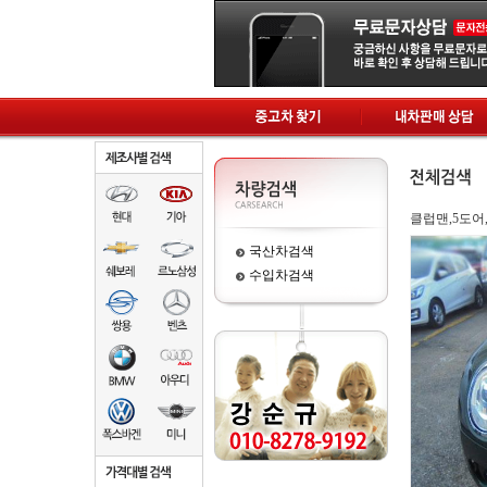
클럽맨,5도어
국산차검색
수입차검색