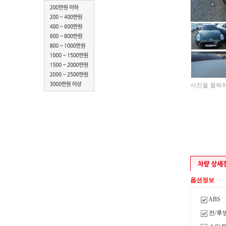
사진을 클릭하
옵션정보
ABS
전/후