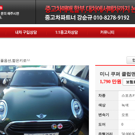
홈으로
|
로그인
|
회원가
,풀옵션,짧은키로^^
미니 쿠퍼 클럽맨
1,790 만원
보험
차종
스포츠
색상
녹색
변속기
오토
도어
0
주행거리
50,000 