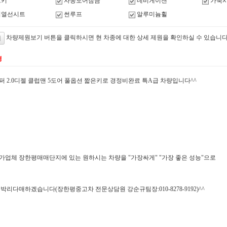
트키
자동도어잠금
네비게이션
가죽
석열선시트
썬루프
알루미늄휠
차량제원보기 버튼을 클릭하시면 현 차종에 대한 상세 제원을 확인하실 수 있습니다
명
퍼 2.0디젤 클럽맨 5도어 풀옵션 짧은키로 경정비완료 특A급 차량입니다^^
가업체 장한평매매단지에 있는 원하시는 차량을 "가장싸게" "가장 좋은 성능"으로
박리다매하겠습니다(장한평중고차 전문상담원 강순규팀장:010-8278-9192)^^