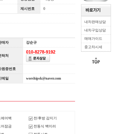
제시번호
0
내차판매상담
내차구입상담
매매가이드
판매자
강순규
중고차시세
010-8278-9192
연락처
사원증번호
이메일
worshipsk@naver.com
드에어백
전/후방 감지기
도어잠금
전동식 백미러