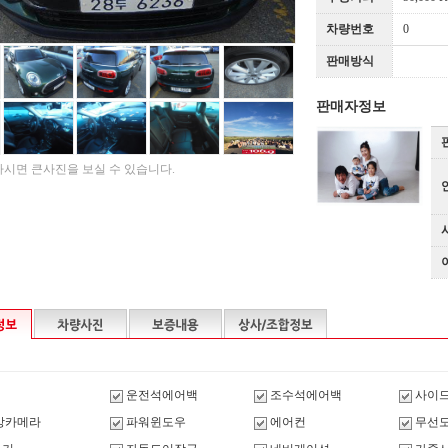
차량번호
0
판매방식
판매자정보
시면 큰사진을 보실 수 있습니다.
운전석에어백
조수석에어백
사이
방카메라
파워윈도우
에어컨
무선