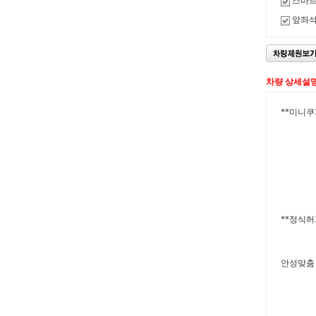
스마
앞좌
차량 상세설
**미니쿠
**정식허
안성맞춤 